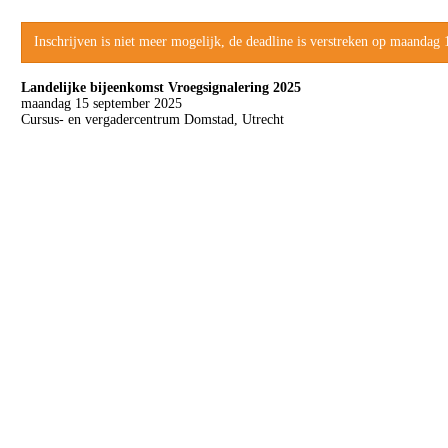
Inschrijven is niet meer mogelijk, de deadline is verstreken op maandag
Landelijke bijeenkomst Vroegsignalering 2025
maandag 15 september 2025
Cursus- en vergadercentrum Domstad, Utrecht